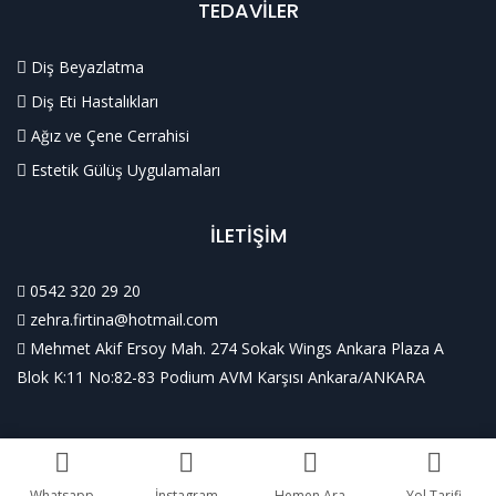
TEDAVİLER
Diş Beyazlatma
Diş Eti Hastalıkları
Ağız ve Çene Cerrahisi
Estetik Gülüş Uygulamaları
İLETİŞİM
0542 320 29 20
zehra.firtina@hotmail.com
Mehmet Akif Ersoy Mah. 274 Sokak Wings Ankara Plaza A
Blok K:11 No:82-83 Podium AVM Karşısı Ankara/ANKARA
© 2025 DR. DT. ZEHRA FIRTINA EKİNCİOĞLU. All Rights
Whatsapp
İnstagram
Hemen Ara
Yol Tarifi